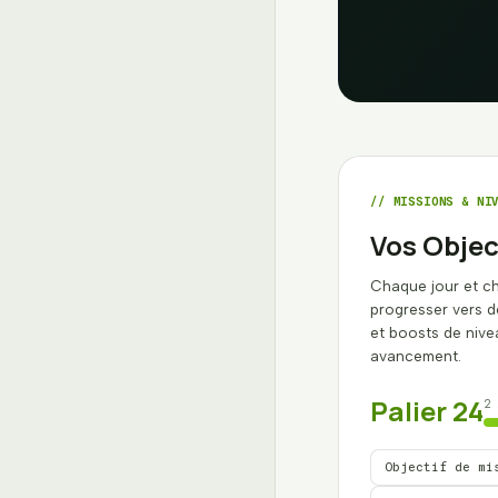
MISSIONS & NI
Vos Objec
Chaque jour et ch
progresser vers d
et boosts de nive
avancement.
Palier 24
2 
Objectif de mi