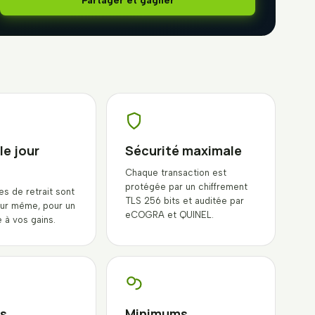
Partager et gagner
le jour
Sécurité maximale
Chaque transaction est
protégée par un chiffrement
s de retrait sont
TLS 256 bits et auditée par
jour même, pour un
eCOGRA et QUINEL.
 à vos gains.
is
Minimums