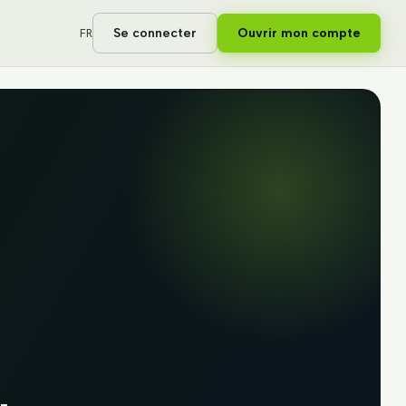
Se connecter
Ouvrir mon compte
FR