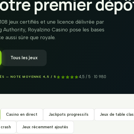
votre premier dépô
108 jeux certifiés et une licence délivrée par
 Authority, Royalzino Casino pose les bases
e aussi sûre que royale.
Tous les jeux
4,5 / 5 · 10 980
FIÉS — NOTE MOYENNE 4,5 / 5
Casino en direct
Jackpots progressifs
Jeux de table cla
 crash
Jeux récemment ajoutés