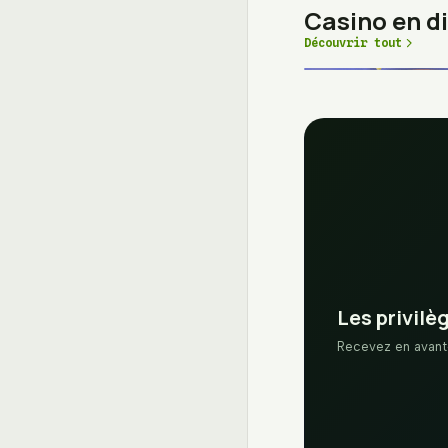
Casino en d
Million Coins Respin
Découvrir tout
Places disponibles : 42
LIVE
Les privilè
Recevez en avant-