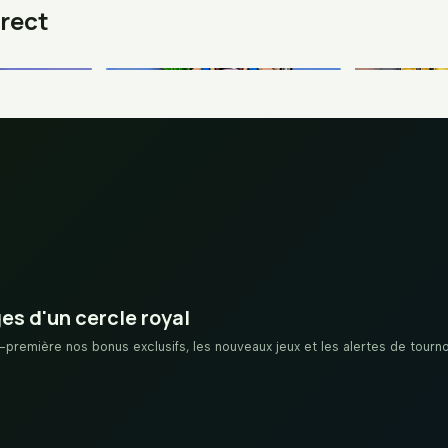
irect
Cash Crazy
Pirots 3
Rejoignez — 19 places restantes
29 sièges dispo
LIVE
LIVE
ges d'un cercle royal
première nos bonus exclusifs, les nouveaux jeux et les alertes de tourn