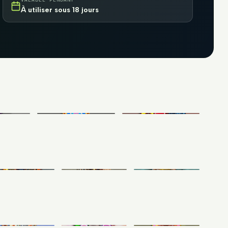
À utiliser sous 18 jours
Hot Spin
40 Super Hot
ower Of Gods
Big Bass
ades
Gonzos Quest
Bonanza 1000
Aztec Gold
ates Of Heaven
Sweet Bonanza
Megaways