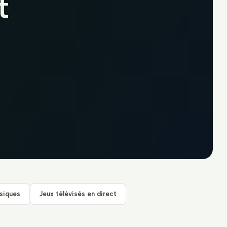
t
ssiques
Jeux télévisés en direct