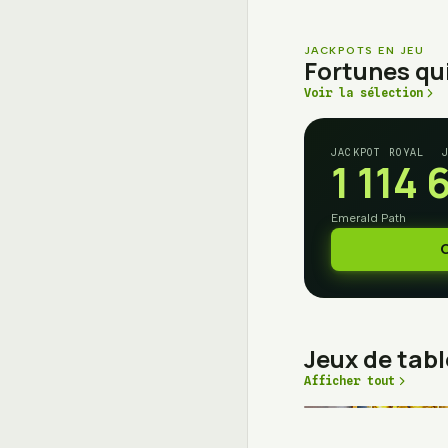
NEW
JACKPOTS EN JEU
Fortunes qu
Voir la sélection
JACKPOT ROYAL
1 114 
Emerald Path
C
Jeux de tabl
Legacy Of Dead
Afficher tout
98,1% RTP