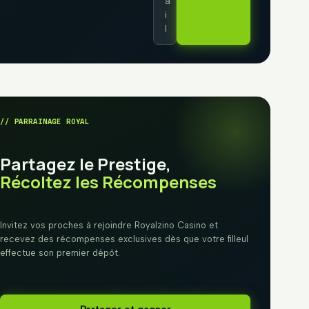
a
i
l
PARRAINAGE ROYAL
Partagez le Prestige,
Récoltez les Récompenses
Invitez vos proches à rejoindre Royalzino Casino et
recevez des récompenses exclusives dès que votre filleul
effectue son premier dépôt.